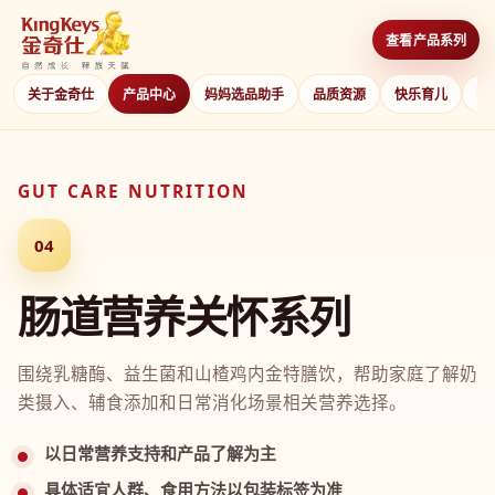
查看产品系列
关于金奇仕
产品中心
妈妈选品助手
品质资源
快乐育儿
防
GUT CARE NUTRITION
04
肠道营养关怀系列
围绕乳糖酶、益生菌和山楂鸡内金特膳饮，帮助家庭了解奶
类摄入、辅食添加和日常消化场景相关营养选择。
以日常营养支持和产品了解为主
具体适宜人群、食用方法以包装标签为准